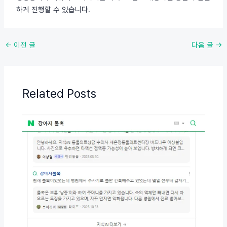
하게 진행할 수 있습니다.
포
←
이전 글
다음 글
→
스
트
탐
Related Posts
색