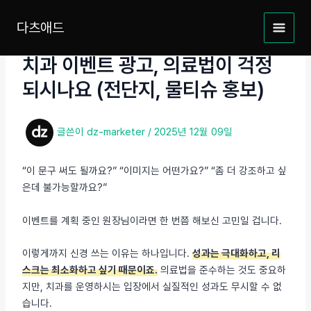
콘
텐
다츠애드
MAIN
츠
로
치과 이벤트 광고, 의료법이 걱정
MEN
건
되시나요 (전단지, 물티슈 홍보)
너
뛰
기
글쓴이
dz-marketer
/
2025년 12월 09일
“이 문구 써도 될까요?” “이미지는 어떤가요?” “좀 더 강조하고 싶
은데 불가능할까요?”
이벤트를 계획 중인 원장님이라면 한 번쯤 해보신 고민일 겁니다.
이렇게까지 신경 쓰는 이유는 하나입니다.
성과는 극대화하고, 리
스크는 최소화하고 싶기 때문이죠.
의료법을 준수하는 것도 중요하
지만, 치과를 운영하시는 입장에서 실질적인 성과도 무시할 수 없
습니다.