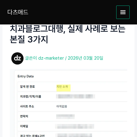
콘
텐
다츠애드
MAIN
츠
로
치과블로그대행, 실제 사례로 보는
MEN
건
본질 3가지
너
뛰
기
글쓴이
dz-marketer
/
2026년 03월 20일