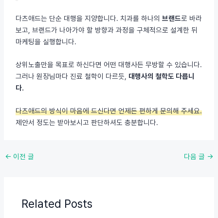
다츠애드는 단순 대행을 지양합니다. 치과를 하나의
브랜드
로 바라
보고, 브랜드가 나아가야 할 방향과 과정을 구체적으로 설계한 뒤
마케팅을 실행합니다.
상위노출만을 목표로 하신다면 어떤 대행사든 무방할 수 있습니다.
그러나 원장님마다 진료 철학이 다르듯,
대행사의 철학도 다릅니
다.
다츠애드의 방식이 마음에 드신다면 언제든 편하게 문의해 주세요.
제안서 정도는 받아보시고 판단하셔도 충분합니다.
포
←
이전 글
다음 글
→
스
트
탐
Related Posts
색